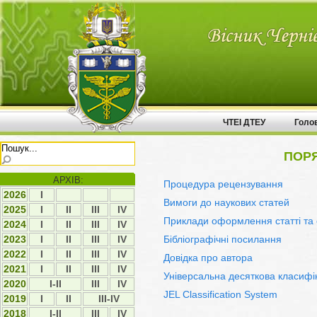
ЧТЕІ ДТЕУ
Голо
ПОРЯ
АРХІВ:
Процедура рецензування
2026
І
Вимоги до наукових статей
2025
І
ІІ
ІII
ІV
Приклади оформлення статті та 
2024
І
ІІ
ІII
ІV
Бібліографічні посилання
2023
І
ІI
ІII
ІV
2022
І
ІI
ІII
ІV
Довідка про автора
2021
І
ІI
ІII
IV
Універсальна десяткова класифік
2020
I-II
ІII
IV
JEL Classification System
2019
І
ІI
III-IV
2018
I-II
ІІІ
ІV